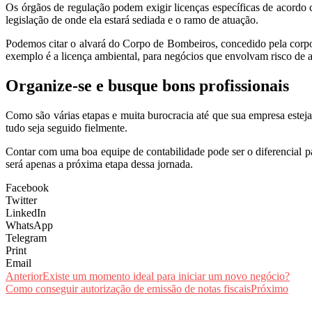
Os órgãos de regulação podem exigir licenças específicas de acordo 
legislação de onde ela estará sediada e o ramo de atuação.
Podemos citar o alvará do Corpo de Bombeiros, concedido pela corpor
exemplo é a licença ambiental, para negócios que envolvam risco de a
Organize-se e busque bons profissionais
Como são várias etapas e muita burocracia até que sua empresa esteja 
tudo seja seguido fielmente.
Contar com uma boa equipe de contabilidade pode ser o diferencial pa
será apenas a próxima etapa dessa jornada.
Facebook
Twitter
LinkedIn
WhatsApp
Telegram
Print
Email
Anterior
Existe um momento ideal para iniciar um novo negócio?
Como conseguir autorização de emissão de notas fiscais
Próximo