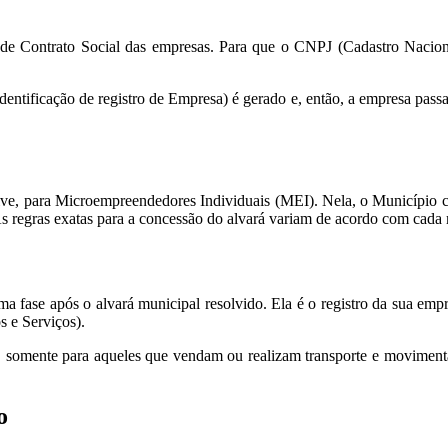
o de Contrato Social das empresas. Para que o CNPJ (Cadastro Naciona
ficação de registro de Empresa) é gerado e, então, a empresa passa a
ive, para Microempreendedores Individuais (MEI). Nela, o Município c
 As regras exatas para a concessão do alvará variam de acordo com cada
xima fase após o alvará municipal resolvido. Ela é o registro da sua em
 e Serviços).
ios, somente para aqueles que vendam ou realizam transporte e movime
o