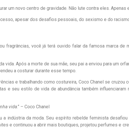
rar um novo centro de gravidade. Não lute contra eles. Apenas e
ucesso, apesar dos desafios pessoais, do sexismo e do racismo
 fragrâncias, você já terá ouvido falar da famosa marca de
 vida. Após a morte de sua mãe, seu pai a enviou para um orfan
prendeu a costurar durante esse tempo.
rências e trabalhando como costureira, Coco Chanel se cruzou co
atas e seu estilo de vida de abundância também influenciaram
nha vida
.” – Coco Chanel
ou a indústria da moda. Seu espírito rebelde feminista desafiou
imites e continuou a abrir mais boutiques, projetou perfumes e 