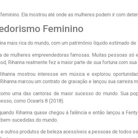
feminino. Ela mostrou até onde as mulheres podem ir com deter
edorismo Feminino
na mais rica do mundo, com um patrimônio líquido estimado de 1
sta de mulheres empreendedoras famosas. Muitas pessoas só es
d, Rihanna realmente fez a maior parte de sua fortuna com su
Rihanna mostrou interesse em música e explorou oportunida
Rihanna marcou um contrato de gravação e lançou sua carreira mu
como uma das cantoras de maior sucesso do mundo. Sua popul
cesso, como Ocean’s 8 (2018).
quando Rihanna quase chegou à falência e então lançou a Fenty 
s bem-sucedidas do mundo.
e outros produtos de beleza acessíveis a pessoas de todos os 