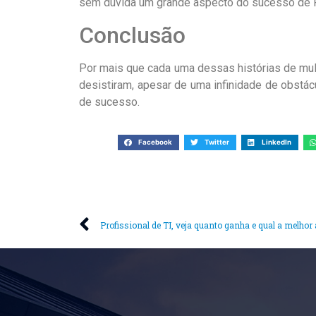
sem dúvida um grande aspecto do sucesso de F
Conclusão
Por mais que cada uma dessas histórias de mul
desistiram, apesar de uma infinidade de obstá
de sucesso.
Facebook
Twitter
LinkedIn
Profissional de TI, veja quanto ganha e qual a melhor 