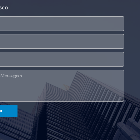
sco
ar