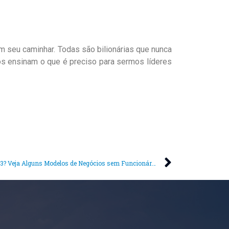
 seu caminhar. Todas são bilionárias que nunca
s ensinam o que é preciso para sermos líderes
Está pensando em Empreender em 2023? Veja Alguns Modelos de Negócios sem Funcionários e com Baixo Custo de Investimento