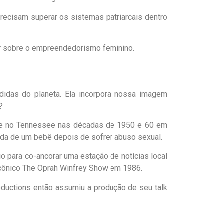
ecisam superar os sistemas patriarcais dentro
r sobre o empreendedorismo feminino.
didas do planeta. Ela incorpora nossa imagem
?
al e no Tennessee nas décadas de 1950 e 60 em
perda de um bebê depois de sofrer abuso sexual.
o para co-ancorar uma estação de notícias local
o icônico The Oprah Winfrey Show em 1986.
oductions então assumiu a produção de seu talk