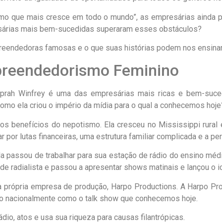
mo que mais cresce em todo o mundo”, as empresárias ainda pr
sárias mais bem-sucedidas superaram esses obstáculos?
reendedoras famosas e o que suas histórias podem nos ensina
preendedorismo Feminino
Oprah Winfrey é uma das empresárias mais ricas e bem-suce
o ela criou o império da mídia para o qual a conhecemos hoje
dos benefícios do nepotismo. Ela cresceu no Mississippi rur
r por lutas financeiras, uma estrutura familiar complicada e a 
a passou de trabalhar para sua estação de rádio do ensino médi
al de radialista e passou a apresentar shows matinais e lançou 
ua própria empresa de produção, Harpo Productions. A Harpo Pr
o nacionalmente como o talk show que conhecemos hoje.
dio, atos e usa sua riqueza para causas filantrópicas.