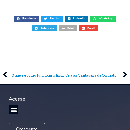
Facebook
Twitter
LinkedIn
WhatsApp
Telegram
Print
Email
O que é e como funciona o Imposto de Renda?
Veja as Vantagens de Contratar um Contador para Ajudar no Imposto de Renda
Acesse
Orçamento