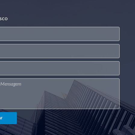
sco
ar