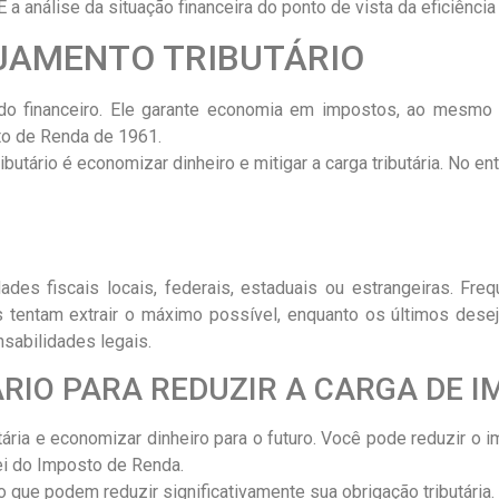
 a análise da situação financeira do ponto de vista da eficiência t
JAMENTO TRIBUTÁRIO
al do financeiro. Ele garante economia em impostos, ao me
to de Renda de 1961.
ibutário é economizar dinheiro e mitigar a carga tributária. No en
dades fiscais locais, federais, estaduais ou estrangeiras. Fr
s tentam extrair o máximo possível, enquanto os últimos dese
nsabilidades legais.
RIO PARA REDUZIR A CARGA DE 
utária e economizar dinheiro para o futuro. Você pode reduzir 
ei do Imposto de Renda.
que podem reduzir significativamente sua obrigação tributária.