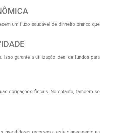
NÔMICA
rnecem um fluxo saudável de dinheiro branco que
VIDADE
. Isso garante a utilização ideal de fundos para
uas obrigações fiscais. No entanto, também se
 os investidores recorrem a este planeamento na